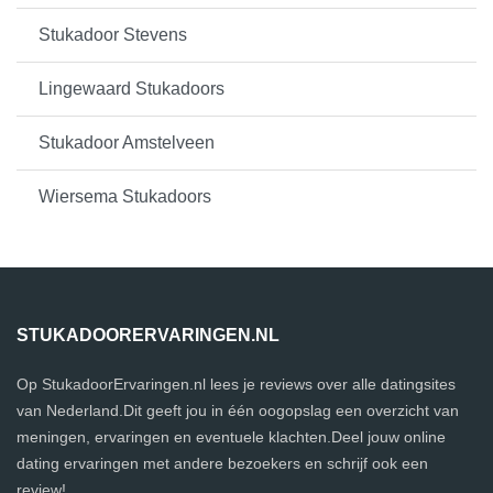
Stukadoor Stevens
Lingewaard Stukadoors
Stukadoor Amstelveen
Wiersema Stukadoors
STUKADOORERVARINGEN.NL
Op StukadoorErvaringen.nl lees je reviews over alle datingsites
van Nederland.Dit geeft jou in één oogopslag een overzicht van
meningen, ervaringen en eventuele klachten.Deel jouw online
dating ervaringen met andere bezoekers en schrijf ook een
review!