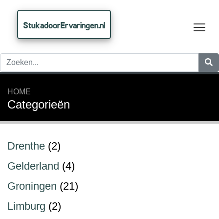
StukadoorErvaringen.nl
Tog
HOME
Categorieën
Drenthe
(2)
Gelderland
(4)
Groningen
(21)
Limburg
(2)