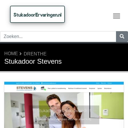
StukadoorErvaringen.nl
Tog
HOME
DRENTHE
Stukadoor Stevens