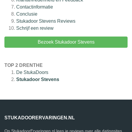
Contactinformatie
Conclusie
Stukadoor Stevens
Reviews
Schrijf een review
Bezoek Stukadoor Stevens
TOP 2 DRENTHE
De StukaDoors
Stukadoor Stevens
STUKADOORERVARINGEN.NL
Op StukadoorErvaringen.nl lees je reviews over alle datingsites