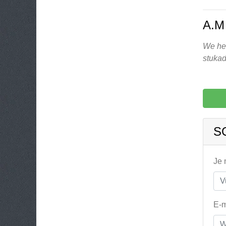
A.M
We heb
stukad
S
Je
E-m