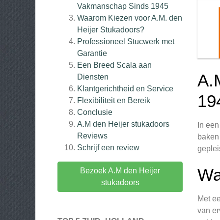
Vakmanschap Sinds 1945
Waarom Kiezen voor A.M. den
Heijer Stukadoors?
Professioneel Stucwerk met
Garantie
Een Breed Scala aan
A.
Diensten
Klantgerichtheid en Service
19
Flexibiliteit en Bereik
Conclusie
A.M den Heijer stukadoors
In een
Reviews
baken 
Schrijf een review
geplei
Wa
Bezoek A.M den Heijer
stukadoors
Met ee
van er