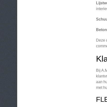
Lijstw
interie
Schuu
Beton
Deze d
commer
Kl
Bij A.
klantv
aan hu
met hu
FL