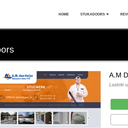
HOME
STUKADOORS
REV
oors
A.M 
Laatste 