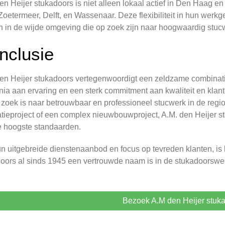
en Heijer stukadoors is niet alleen lokaal actief in Den Haag e
Zoetermeer, Delft, en Wassenaar. Deze flexibiliteit in hun werk
n in de wijde omgeving die op zoek zijn naar hoogwaardig stuc
nclusie
en Heijer stukadoors vertegenwoordigt een zeldzame combinatie 
ia aan ervaring en een sterk commitment aan kwaliteit en klant
 zoek is naar betrouwbaar en professioneel stucwerk in de reg
tieproject of een complex nieuwbouwproject, A.M. den Heijer st
 hoogste standaarden.
n uitgebreide dienstenaanbod en focus op tevreden klanten, is 
oors al sinds 1945 een vertrouwde naam is in de stukadoorswe
Bezoek A.M den Heijer stuk