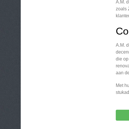
A.M. d
zoals 
klante
Co
A.M. d
decenn
die op
renova
aan de
Met hu
stukad