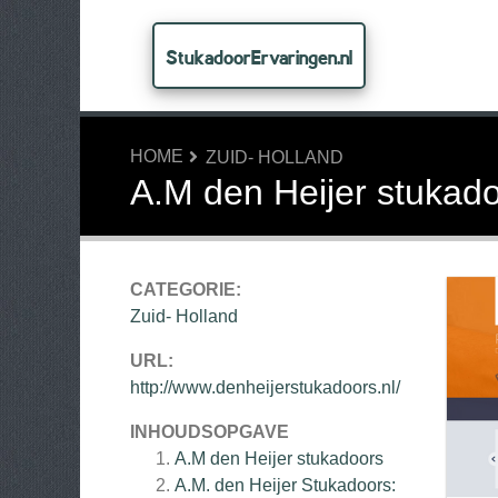
StukadoorErvaringen.nl
HOME
ZUID- HOLLAND
A.M den Heijer stukad
CATEGORIE:
Zuid- Holland
URL:
http://www.denheijerstukadoors.nl/
INHOUDSOPGAVE
A.M den Heijer stukadoors
A.M. den Heijer Stukadoors: