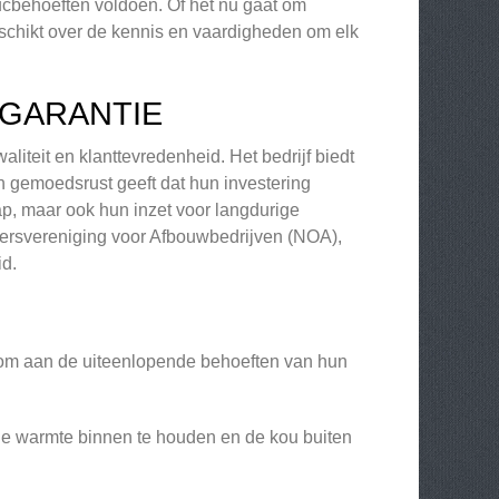
ucbehoeften voldoen. Of het nu gaat om
beschikt over de kennis en vaardigheden om elk
GARANTIE
liteit en klanttevredenheid. Het bedrijf biedt
en gemoedsrust geeft dat hun investering
ap, maar ook hun inzet voor langdurige
emersvereniging voor Afbouwbedrijven (NOA),
id.
n om aan de uiteenlopende behoeften van hun
 de warmte binnen te houden en de kou buiten