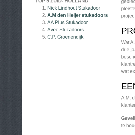
TOP 5 ZUID- HOLLAND
gebied
Nick Lindhout Stukadoor
pleist
A.M den Heijer stukadoors
projec
AA Plus Stukadoor
PR
Avec Stucadoors
C.P. Groenendijk
Wat A.
drie j
besche
klantr
wat ex
EE
A.M. d
klante
Geveli
te hou