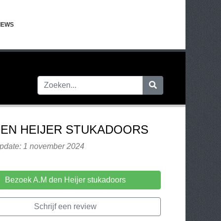
IEWS
DEN HEIJER STUKADOORS
update: 1 november 2024
Bezoek A.M den Heijer stukadoors
Schrijf een review