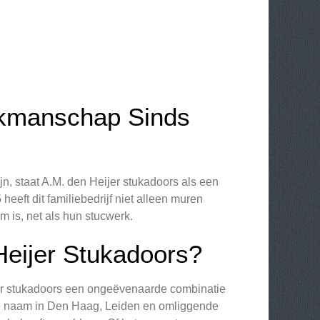
akmanschap Sinds
n, staat A.M. den Heijer stukadoors als een
eft dit familiebedrijf niet alleen muren
 is, net als hun stucwerk.
eijer Stukadoors?
jer stukadoors een ongeëvenaarde combinatie
uwde naam in Den Haag, Leiden en omliggende