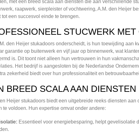
en, met een breed scala aan diensten die aan verschillende st
erwerk, raapwerk, sierpleister of vochtwering, A.M. den Heijer 
t tot een succesvol einde te brengen.
OFESSIONEEL STUCWERK MET 
M. den Heijer stukadoors onderscheidt, is hun toewijding aan kwa
aar garantie op buitenwerk en vijf jaar op binnenwerk, wat klant
rmd is. Dit toont niet alleen hun vertrouwen in hun vakmansch
elaties. Het bedrijf is aangesloten bij de Nederlandse Ondern
tra zekerheid biedt over hun professionaliteit en betrouwbaarhe
N BREED SCALA AAN DIENSTEN
en Heijer stukadoors biedt een uitgebreide reeks diensten aa
n te voldoen. Hun expertise omvat onder andere:
solatie:
Essentieel voor energiebesparing, helpt gevelisolatie
den.