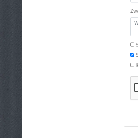
Zwa
S
S
I