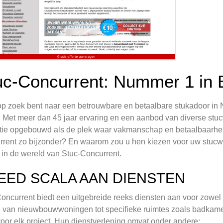
uc-Concurrent: Nummer 1 in 
op zoek bent naar een betrouwbare en betaalbare stukadoor in 
 Met meer dan 45 jaar ervaring en een aanbod van diverse stucwe
atie opgebouwd als de plek waar vakmanschap en betaalbaarh
rent zo bijzonder? En waarom zou u hen kiezen voor uw stucwer
 in de wereld van Stuc-Concurrent.
EED SCALA AAN DIENSTEN
oncurrent biedt een uitgebreide reeks diensten aan voor zowe
 van nieuwbouwwoningen tot specifieke ruimtes zoals badkamer
oor elk project. Hun dienstverlening omvat onder andere: