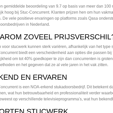
n gemiddelde beoordeling van 9.7 op basis van meer dan 100 r
ijk hoog bij Stuc-Concurrent. Klanten prijzen hen om hun vak
n. De vele positieve ervaringen op platforms zoals Qasa onderst
oorsbedrijven in Nederland.
AROM ZOVEEL PRIJSVERSCHIL
n voor stucwerk kunnen sterk variëren, afhankelijk van het type
oncurrent biedt een verscheidenheid aan opties die passen bij
jkheid om tot 40% goedkoper te zijn dan concurrenten is groten
thoden en het gegeven dat ze al vele jaren in het vak zitten.
KEND EN ERVAREN
oncurrent is een NOA-erkend stukadoorsbedrijf. Dit betekent da
ijnen, wat hun betrouwbaarheid en professionaliteit verder waarbo
eweest op verschillende televisieprogramma's, wat hun bekendhei
ORTEN STUCWERK