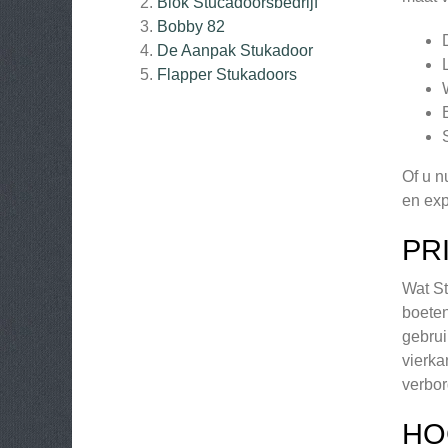
Blok Stucadoorsbedrijf
Bobby 82
De Aanpak Stukadoor
Flapper Stukadoors
Of u n
en exp
PR
Wat St
boeten
gebrui
vierka
verbor
HO