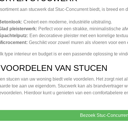
sortiment aan stucwerk dat Stuc-Concurrent biedt, is breed en di
Betonlook:
Creëert een moderne, industriële uitstraling.
Glad pleisterwerk:
Perfect voor een strakke, minimalistische af
Spachtelputz:
Een decoratieve pleister met een korrelige textuu
Microcement:
Geschikt voor zowel muren als vloeren voor een e
lk type interieur en budget is er een passende oplossing te vind
 VOORDELEN VAN STUCEN
ten stucen van uw woning biedt vele voordelen. Het zorgt niet a
arde toe aan uw eigendom. Stucwerk kan als brandvertrager we
ievoordelen. Hierdoor kunt u genieten van een comfortabelere 
Bezoek Stuc-Concurren