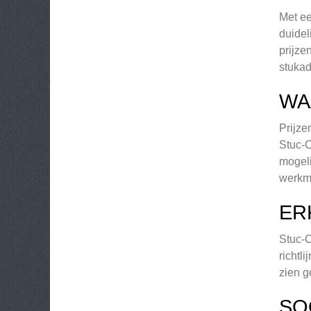
Met ee
duidel
prijze
stukad
WA
Prijze
Stuc-C
mogeli
werkme
ER
Stuc-C
richtl
zien g
SO