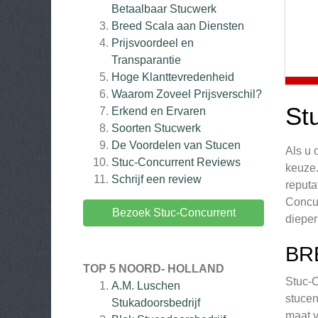
Betaalbaar Stucwerk
Breed Scala aan Diensten
Prijsvoordeel en
Transparantie
Hoge Klanttevredenheid
Waarom Zoveel Prijsverschil?
St
Erkend en Ervaren
Soorten Stucwerk
De Voordelen van Stucen
Als u 
Stuc-Concurrent
Reviews
keuze.
Schrijf een review
reput
Concur
Bezoek Stuc-Concurrent
dieper
BR
TOP 5 NOORD- HOLLAND
Stuc-C
A.M. Luschen
stucen
Stukadoorsbedrijf
maat v