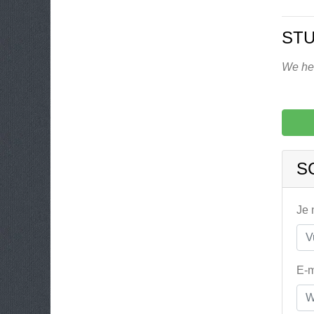
ST
We heb
S
Je
E-m