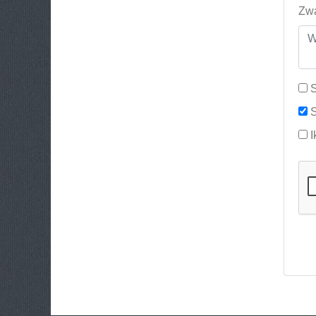
Zwa
S
S
I