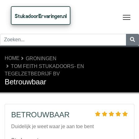
StukadoorErvaringen.nl
Tog
HOME
GRONINGEN
TOM FEITH STUKADOORS- EN
TEGELZETBEDRIJF BV
Betrouwbaar
BETROUWBAAR
Duidelijk je weet waar je aan toe bent