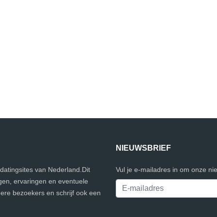
NIEUWSBRIEF
 datingsites van Nederland.Dit
Vul je e-mailadres in om onze ni
gen, ervaringen en eventuele
dere bezoekers en schrijf ook een