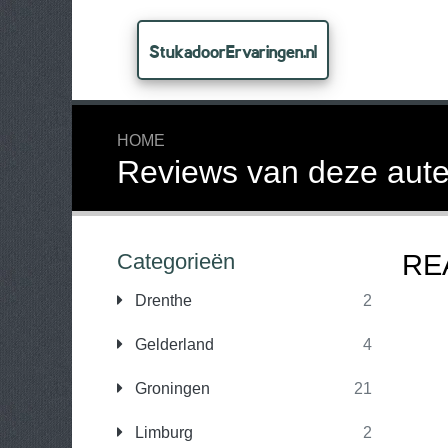
StukadoorErvaringen.nl
HOME
Reviews van deze aute
Categorieën
RE
Drenthe
2
Gelderland
4
Groningen
21
Limburg
2