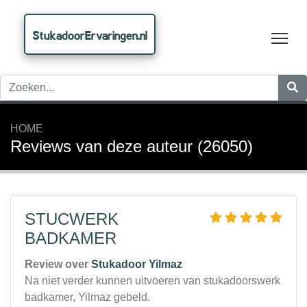
StukadoorErvaringen.nl
Tog
HOME
Reviews van deze auteur (26050)
STUCWERK
BADKAMER
Review over
Stukadoor Yilmaz
Na niet verder kunnen uitvoeren van stukadoorswerk
badkamer, Yilmaz gebeld.